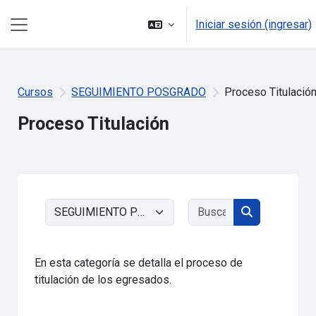
Saltar al contenido principal
Iniciar sesión (ingresar)
Pánel lateral
Cursos
SEGUIMIENTO POSGRADO
Proceso Titulació
Proceso Titulación
Buscar cursos
Categorías
Buscar curso
En esta categoría se detalla el proceso de
titulación de los egresados.