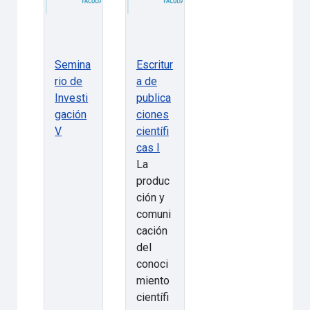
Semina
Escritur
rio de
a de
Investi
publica
gación
ciones
V
científi
cas I
La
produc
ción y
comuni
cación
del
conoci
miento
científi