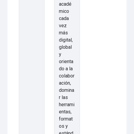
acadé
mico
cada
vez
más
digital,
global
y
orienta
do a la
colabor
ación,
domina
r las
herrami
entas,
format
os y
estánd