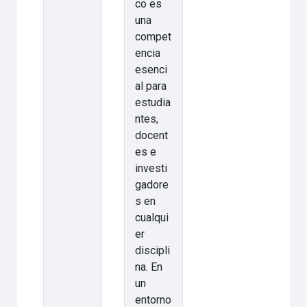
co es
una
compet
encia
esenci
al para
estudia
ntes,
docent
es e
investi
gadore
s en
cualqui
er
discipli
na. En
un
entorno