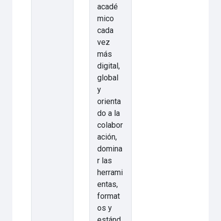
acadé
mico
cada
vez
más
digital,
global
y
orienta
do a la
colabor
ación,
domina
r las
herrami
entas,
format
os y
estánd