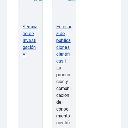
Semina
Escritur
rio de
a de
Investi
publica
gación
ciones
V
científi
cas I
La
produc
ción y
comuni
cación
del
conoci
miento
científi