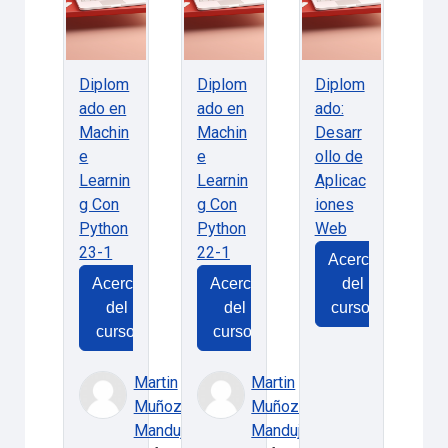
Diplom
Diplom
Diplom
ado en
ado en
ado:
Machin
Machin
Desarr
e
e
ollo de
Learnin
Learnin
Aplicac
g Con
g Con
iones
Python
Python
Web
23-1
22-1
Acerca
Acerca
Acerca
del
del
del
curso:
curso:
curso:
Martin
Martin
Muñoz
Muñoz
Mandujano
Mandujano