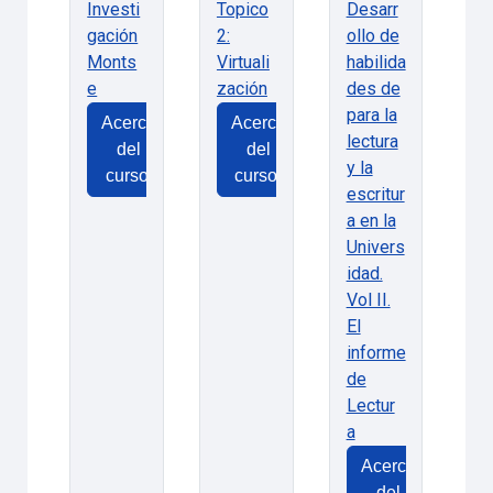
Investi
Topico
Desarr
gación
2:
ollo de
Monts
Virtuali
habilida
e
zación
des de
para la
Acerca
Acerca
lectura
del
del
y la
curso:
curso:
escritur
a en la
Univers
idad.
Vol II.
El
informe
de
Lectur
a
Acerca
del