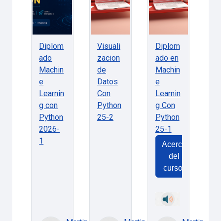
Diplom
Visuali
Diplom
ado
zacion
ado en
Machin
de
Machin
e
Datos
e
Learnin
Con
Learnin
g con
Python
g Con
Python
25-2
Python
2026-
25-1
1
Acerca
del
curso: