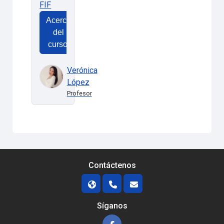
FIF
Acerca
del
curso:
Verónica
López
Profesor
Contáctenos
Síganos