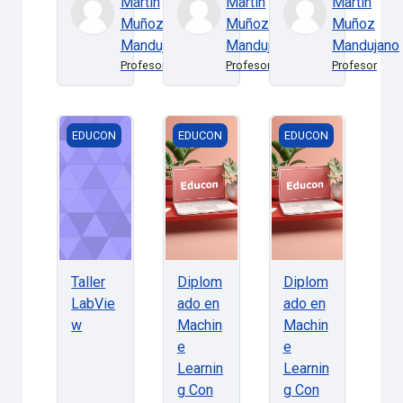
Martin
Martin
Martin
Muñoz
Muñoz
Muñoz
Mandujano
Mandujano
Mandujano
Profesor
Profesor
Profesor
Taller LabView
Diplomado en Machine Learning Con
Diplomado en Machi
EDUCON
EDUCON
EDUCON
Taller
Diplom
Diplom
LabVie
ado en
ado en
w
Machin
Machin
e
e
Learnin
Learnin
g Con
g Con