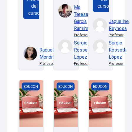
del
curso:
Ma
curso:
Teresa
García
Jaqueline
Ramírez
Reynosa
Profesor
Profesor
Sergio
Sergio
Raquel
Rossetti
Rossetti
Mondragón
López
López
Profesor
Profesor
Profesor
Investigación Montse
Topico 2: Virtualización
Desarrollo de habili
EDUCON
EDUCON
EDUCON