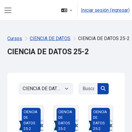
Saltar al contenido principal
Iniciar sesión (ingresar)
Pánel lateral
Cursos
CIENCIA DE DATOS
CIENCIA DE DATOS 25-2
CIENCIA DE DATOS 25-2
Buscar cursos
Categorías
Buscar curso
Sistemas de Visión y Análisis de Imágenes_25_2
Optativa IV
Detección de Patr
CIENCIA
CIENCIA
CIENCIA
DE
DE
DE
DATOS
DATOS
DATOS
25-2
25-2
25-2