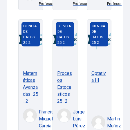
Profesor
Profesor
Profesor
Matemáticas Avanzadas_25_2
Procesos Estocasticos 25_2
Optativa III
CIENCIA
CIENCIA
CIENCIA
DE
DE
DE
DATOS
DATOS
DATOS
25-2
25-2
25-2
Matem
Proces
Optativ
áticas
os
a III
Avanza
Estoca
das_25
sticos
_2
25_2
Francisco
Jorge
Miguel
Luis
Martin
García
Pérez
Muñoz