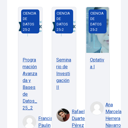
Programación Avanzada y Bases de Datos_25_2
Seminario de Investigación II
Optativa I
CIENCIA
CIENCIA
CIENCIA
DE
DE
DE
DATOS
DATOS
DATOS
25-2
25-2
25-2
Progra
Semina
Optativ
mación
rio de
a I
Avanza
Investi
da y
gación
Bases
II
de
Datos_
Ana
25_2
Rafael
Marcela
Francisco
Duarte
Herrera
Paulin
Pérez
Navarro